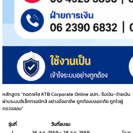
หลักสูตร “ถอดรหัส KTB Corporate Online อปท.: รับเงิน-จ่ายเงิน
ผ่านระบบอิเล็กทรอนิกส์ อย่างมืออาชีพ ถูกต้องปลอดภัย ถูกใจผู้
ตรวจสอบ”
รุ่นที่
วันที่อบรม
1
26 ส.ค. 2569 - 28 ส.ค. 2569
โรงแ