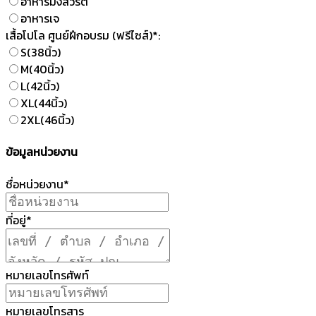
อาหารมังสวิรัติ
อาหารเจ
เสื้อโปโล ศูนย์ฝึกอบรม (ฟรีไซส์)*:
S(38นิ้ว)
M(40นิ้ว)
L(42นิ้ว)
XL(44นิ้ว)
2XL(46นิ้ว)
ข้อมูลหน่วยงาน
ชื่อหน่วยงาน*
ที่อยู่*
หมายเลขโทรศัพท์
หมายเลขโทรสาร