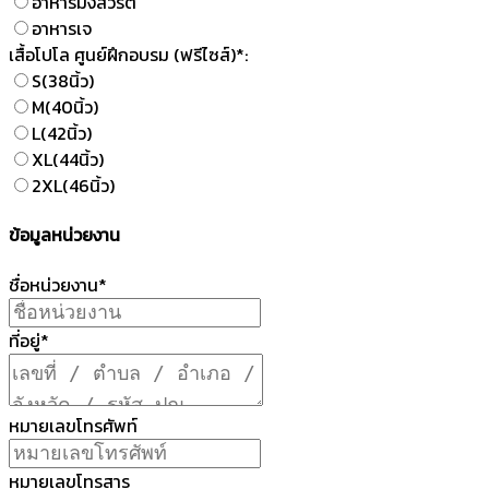
อาหารมังสวิรัติ
อาหารเจ
เสื้อโปโล ศูนย์ฝึกอบรม (ฟรีไซส์)*:
S(38นิ้ว)
M(40นิ้ว)
L(42นิ้ว)
XL(44นิ้ว)
2XL(46นิ้ว)
ข้อมูลหน่วยงาน
ชื่อหน่วยงาน*
ที่อยู่*
หมายเลขโทรศัพท์
หมายเลขโทรสาร