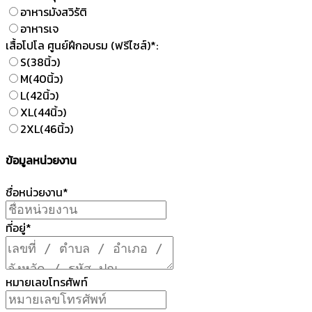
อาหารมังสวิรัติ
อาหารเจ
เสื้อโปโล ศูนย์ฝึกอบรม (ฟรีไซส์)*:
S(38นิ้ว)
M(40นิ้ว)
L(42นิ้ว)
XL(44นิ้ว)
2XL(46นิ้ว)
ข้อมูลหน่วยงาน
ชื่อหน่วยงาน*
ที่อยู่*
หมายเลขโทรศัพท์