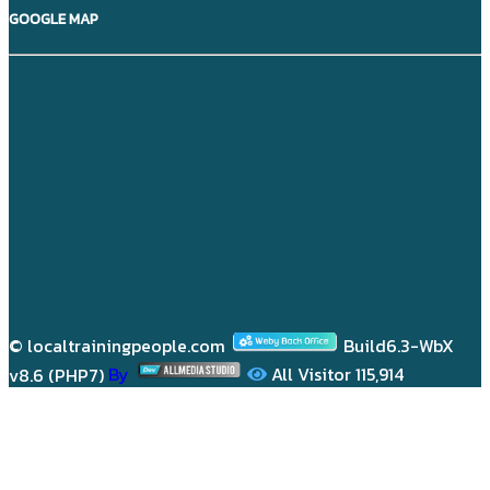
GOOGLE MAP
© localtrainingpeople.com
Build6.3-WbX
v8.6 (PHP7)
By
All Visitor
115,914