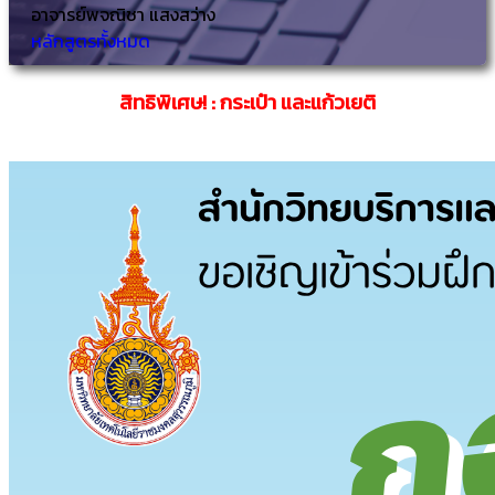
อาจารย์พจณิชา แสงสว่าง
หลักสูตรทั้งหมด
สิทธิพิเศษ! : กระเป๋า และแก้วเยติ