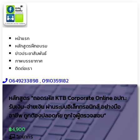
หน้าแรก
หลักสูตรฝึกอบรม
ข่าวประชาสัมพันธ์
ภาพบรรยากาศ
ติดต่อเรา
0649233898​ , 0910359182
หลักสูตร “ถอดรหัส KTB Corporate Online อปท.:
รับเงิน-จ่ายเงิน ผ่านระบบอิเล็กทรอนิกส์ อย่างมือ
อาชีพ ถูกต้องปลอดภัย ถูกใจผู้ตรวจสอบ”
฿4,900
วิทยากร