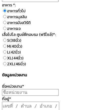
อาหาร *:
อาหารทั่วไป
อาหารมุสลิม
อาหารมังสวิรัติ
อาหารเจ
เสื้อโปโล ศูนย์ฝึกอบรม (ฟรีไซส์)*:
S(38นิ้ว)
M(40นิ้ว)
L(42นิ้ว)
XL(44นิ้ว)
2XL(46นิ้ว)
ข้อมูลหน่วยงาน
ชื่อหน่วยงาน*
ที่อยู่*