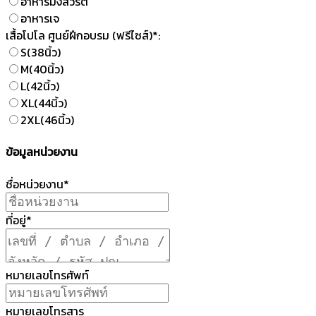
อาหารมังสวิรัติ
อาหารเจ
เสื้อโปโล ศูนย์ฝึกอบรม (ฟรีไซส์)*:
S(38นิ้ว)
M(40นิ้ว)
L(42นิ้ว)
XL(44นิ้ว)
2XL(46นิ้ว)
ข้อมูลหน่วยงาน
ชื่อหน่วยงาน*
ที่อยู่*
หมายเลขโทรศัพท์
หมายเลขโทรสาร