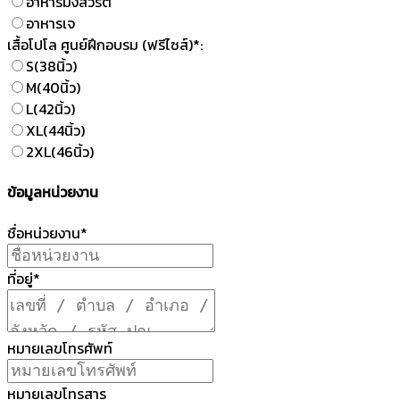
อาหารมังสวิรัติ
อาหารเจ
เสื้อโปโล ศูนย์ฝึกอบรม (ฟรีไซส์)*:
S(38นิ้ว)
M(40นิ้ว)
L(42นิ้ว)
XL(44นิ้ว)
2XL(46นิ้ว)
ข้อมูลหน่วยงาน
ชื่อหน่วยงาน*
ที่อยู่*
หมายเลขโทรศัพท์
หมายเลขโทรสาร