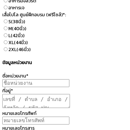
อาหารมังสวิรัติ
อาหารเจ
เสื้อโปโล ศูนย์ฝึกอบรม (ฟรีไซส์)*:
S(38นิ้ว)
M(40นิ้ว)
L(42นิ้ว)
XL(44นิ้ว)
2XL(46นิ้ว)
ข้อมูลหน่วยงาน
ชื่อหน่วยงาน*
ที่อยู่*
หมายเลขโทรศัพท์
หมายเลขโทรสาร