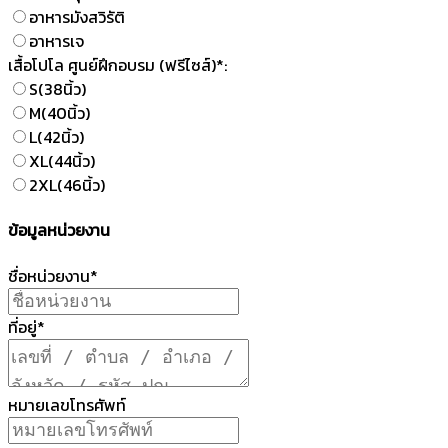
อาหารมังสวิรัติ
อาหารเจ
เสื้อโปโล ศูนย์ฝึกอบรม (ฟรีไซส์)*:
S(38นิ้ว)
M(40นิ้ว)
L(42นิ้ว)
XL(44นิ้ว)
2XL(46นิ้ว)
ข้อมูลหน่วยงาน
ชื่อหน่วยงาน*
ที่อยู่*
หมายเลขโทรศัพท์