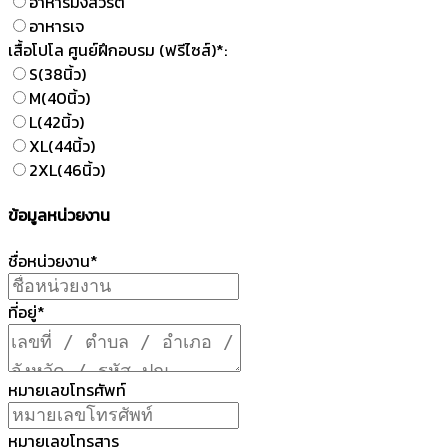
อาหารมังสวิรัติ
อาหารเจ
เสื้อโปโล ศูนย์ฝึกอบรม (ฟรีไซส์)*:
S(38นิ้ว)
M(40นิ้ว)
L(42นิ้ว)
XL(44นิ้ว)
2XL(46นิ้ว)
ข้อมูลหน่วยงาน
ชื่อหน่วยงาน*
ที่อยู่*
หมายเลขโทรศัพท์
หมายเลขโทรสาร