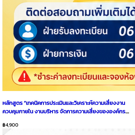
หลักสูตร “เทคนิคการประเมินและวิเคราะห์ความเสี่ยงงาน
ควบคุมภายใน งานบริหาร จัดการความเสี่ยงขององค์กร
เพื่อจัดทําแผนการตรวจสอบระยะยาว แผนการตรวจสอบ
฿4,900
ประจําปีงบประมาณ 2570 ขององค์กรปกครองส่วนท้อง