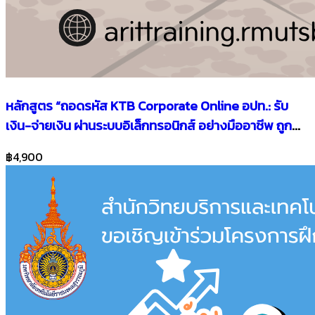
หลักสูตร “ถอดรหัส KTB Corporate Online อปท.: รับ
เงิน-จ่ายเงิน ผ่านระบบอิเล็กทรอนิกส์ อย่างมืออาชีพ ถูก
ต้องปลอดภัย ถูกใจผู้ตรวจสอบ”
฿4,900