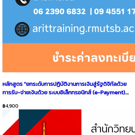
หลักสูตร “ยกระดับการปฏิบัติงานการเงินสู่รัฐดิจิทัลด้วย
การรับ-จ่ายเงินด้วย ระบบอิเล็กทรอนิกส์ (e-Payment)
และระบบ KTB Corporate Online เพื่อการปฏิบัติงานที่ถูก
฿4,900
ต้องและปลอดภัย ตามหลักวินัยการเงินการคลังของรัฐ”