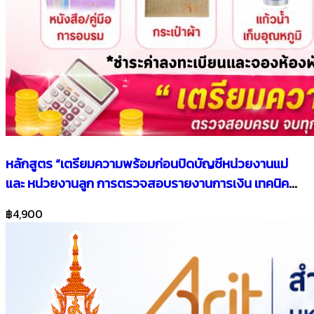
หลักสูตร “เตรียมความพร้อมก่อนปิดบัญชีหน่วยงานแม่
และ หน่วยงานลูก การตรวจสอบรายงานการเงิน เทคนิค
การจัดทำงบกระทบยอดเงินฝาก พร้อมโปรแกรมเก็บงานที่
฿4,900
ทันสมัย การตรวจสอบสินทรัพย์กับงบทดลอง เทคนิคการ
ปรับปรุง แก้ไขข้อบกพร่อง การตรวจสอบความถูกต้อง ใน
ระบบบัญชีคอมพิวเตอร์ New LAAS ประจำปีงบประมาณ
2569”