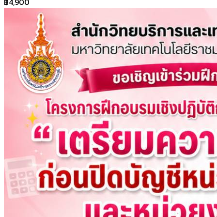
฿4,900
สถานศึกษาสังกัดองค์กรปกครองส่วนท้องถิ่น ประจำ
ปีงบประมาณ พ.ศ.2570”